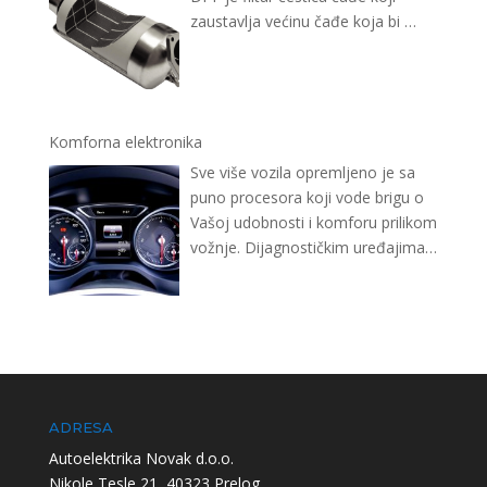
zaustavlja većinu čađe koja bi
…
Komforna elektronika
Sve više vozila opremljeno je sa
puno procesora koji vode brigu o
Vašoj udobnosti i komforu prilikom
vožnje. Dijagnostičkim uređajima
…
ADRESA
Autoelektrika Novak d.o.o.
Nikole Tesle 21, 40323 Prelog