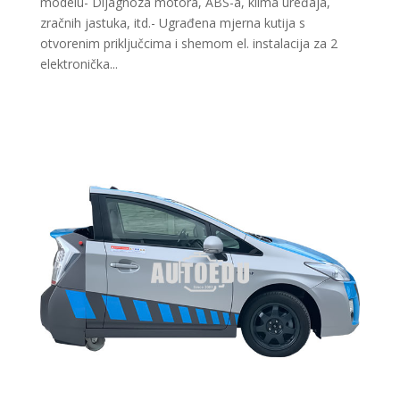
modelu- Dijagnoza motora, ABS-a, klima uređaja,
zračnih jastuka, itd.- Ugrađena mjerna kutija s
otvorenim priključcima i shemom el. instalacija za 2
elektronička...