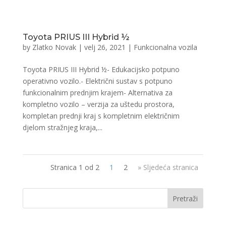
Toyota PRIUS III Hybrid ½
by
Zlatko Novak
|
velj 26, 2021
|
Funkcionalna vozila
Toyota PRIUS III Hybrid ½- Edukacijsko potpuno
operativno vozilo.- Električni sustav s potpuno
funkcionalnim prednjim krajem- Alternativa za
kompletno vozilo – verzija za uštedu prostora,
kompletan prednji kraj s kompletnim električnim
djelom stražnjeg kraja,...
Stranica 1 od 2
1
2
» Sljedeća stranica