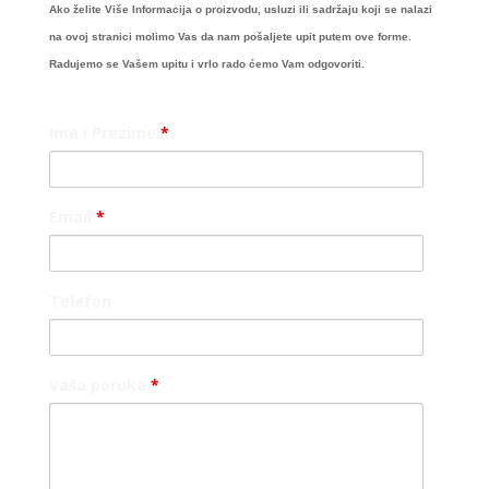
Ako želite Više Informacija o proizvodu, usluzi ili sadržaju koji se nalazi
na ovoj stranici molimo Vas da nam pošaljete upit putem ove forme.
Radujemo se Vašem upitu i vrlo rado ćemo Vam odgovoriti.
Ime i Prezime
*
Email
*
Telefon
Vaša poruka
*