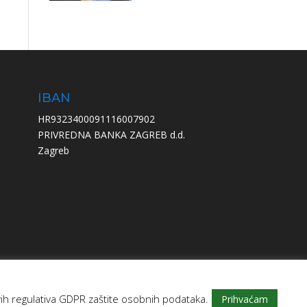
IBAN
HR9323400091116007902
PRIVREDNA BANKA ZAGREB d.d.
Zagreb
svih regulativa GDPR zaštite osobnih podataka.
Prihvaćam