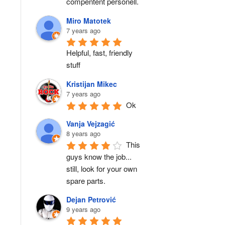
compentent personell.
Miro Matotek
7 years ago
Helpful, fast, friendly 
stuff
Kristijan Mikec
7 years ago
Ok
Vanja Vejzagić
8 years ago
This 
guys know the job... 
still, look for your own 
spare parts.
Dejan Petrović
9 years ago