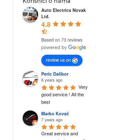
Korisnici o nama
Auto Electrics Novak
Ltd.
4.8
Based on 73 reviews
review us on
Peric Dalibor
6 years ago
Very 
good service ! All the 
best
Marko Kovač
7 years ago
Great service and 