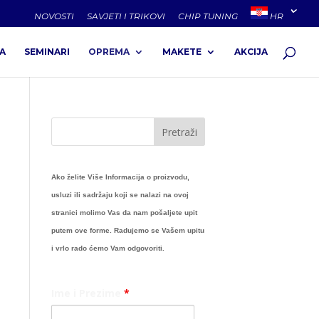
NOVOSTI
SAVJETI I TRIKOVI
CHIP TUNING
HR
A
SEMINARI
OPREMA
MAKETE
AKCIJA
Ako želite Više Informacija o proizvodu,
usluzi ili sadržaju koji se nalazi na ovoj
stranici molimo Vas da nam pošaljete upit
putem ove forme. Radujemo se Vašem upitu
i vrlo rado ćemo Vam odgovoriti.
Ime i Prezime
*