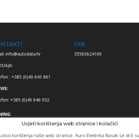
NTAKTI
OIB
il: info@autodata.hr
35563624109
ODAJA:
efon : +385 (0)40 645 861
VIS:
efon: +385 (0)40 646 932
NING:
Uvjeti korištenja web stranice i kolačići
efon : +385 (0)95 659 8949
kustvo korištenja naše web stranice. Auro Elektrika Novak se drži 