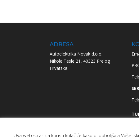
ADRESA
KO
Autoelektrika Novak d.o.o.
Ema
Nikole Tesle 21, 40323 Prelog
PR
Hrvatska
Tel
SER
Tel
TU
Tel
Ova web stranica koristi kolačiće kako bi poboljšala Vaše is