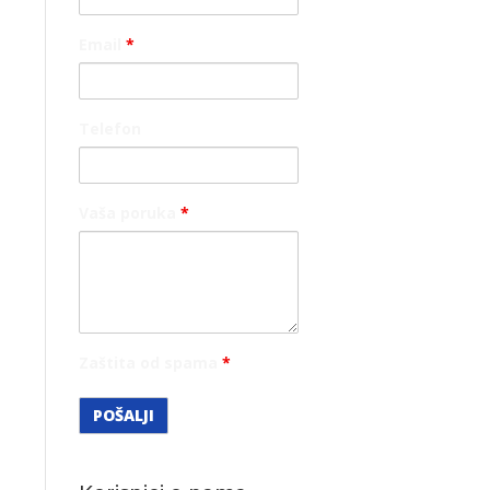
Email
*
Telefon
Vaša poruka
*
Zaštita od spama
*