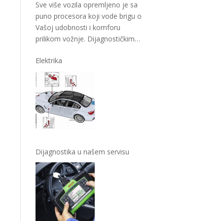
Sve više vozila opremljeno je sa
puno procesora koji vode brigu o
Vašoj udobnosti i komforu
prilikom vožnje. Dijagnostičkim
uređajima
…
Elektrika
Dijagnostika u našem servisu