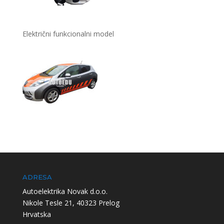
Električni funkcionalni model
ADRESA
Autoelektrika Novak d.o.o.
Nikole Tesle 21, 40323 Prelog
Hrvatska