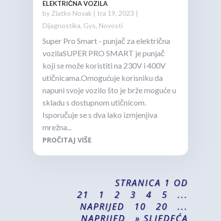
ELEKTRIČNA VOZILA
by
Zlatko Novak
|
tra 19, 2023
|
Dijagnostika
,
Gys
,
Novosti
Super Pro Smart - punjač za električna
vozilaSUPER PRO SMART je punjač
koji se može koristiti na 230V i 400V
utičnicama.Omogućuje korisniku da
napuni svoje vozilo što je brže moguće u
skladu s dostupnom utičnicom.
Isporučuje se s dva lako izmjenjiva
mrežna...
PROČITAJ VIŠE
STRANICA 1 OD
21
1
2
3
4
5
...
NAPRIJED
10
20
...
NAPRIJED
» SLJEDEĆA