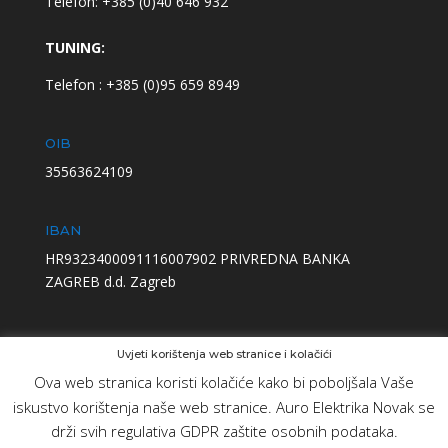
Telefon: +385 (0)40 646 932
TUNING:
Telefon : +385 (0)95 659 8949
OIB
35563624109
IBAN
HR9323400091116007902 PRIVREDNA BANKA
ZAGREB d.d. Zagreb
Uvjeti korištenja web stranice i kolačići
Ova web stranica koristi kolačiće kako bi poboljšala Vaše
iskustvo korištenja naše web stranice. Auro Elektrika Novak se
drži svih regulativa GDPR zaštite osobnih podataka.
Designed by
Elegant Themes
| Powered by