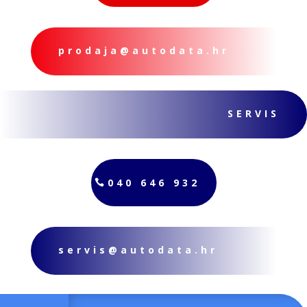
prodaja@autodata.hr
SERVIS
040 646 932
servis@autodata.hr