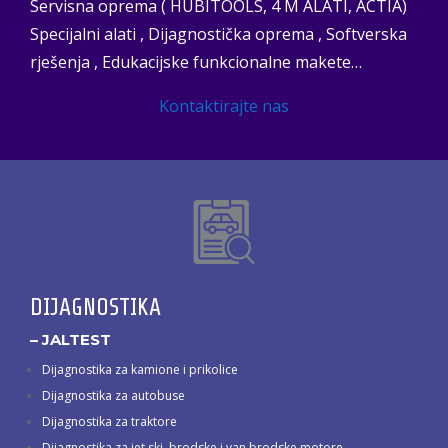
Servisna oprema ( HUBITOOLS, 4 M ALATI, ACTIA)
Specijalni alati , Dijagnostička oprema , Softverska
rješenja , Edukacijske funkcionalne makete…
Kontaktirajte nas
DIJAGNOSTIKA
– JALTEST
Dijagnostika za kamione i prikolice
Dijagnostika za autobuse
Dijagnostika za traktore
Dijagnostika za jet ski, brodske i van brodske motore