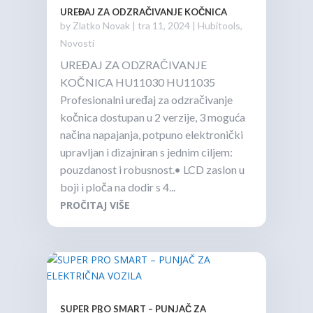
UREĐAJ ZA ODZRAČIVANJE KOČNICA
by
Zlatko Novak
|
tra 11, 2024
|
Hubitools
,
Novosti
UREĐAJ ZA ODZRAČIVANJE
KOČNICA HU11030 HU11035
Profesionalni uređaj za odzračivanje
kočnica dostupan u 2 verzije, 3 moguća
načina napajanja, potpuno elektronički
upravljan i dizajniran s jednim ciljem:
pouzdanost i robusnost.• LCD zaslon u
boji i ploča na dodir s 4...
PROČITAJ VIŠE
SUPER PRO SMART – PUNJAČ ZA