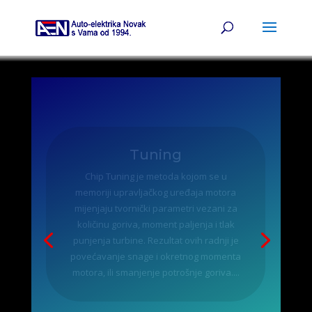
Optika
PODEŠAVANJE OVJESA Kod provjere
geometrije kotača provjeravaju se tri
vrijednosti (usmjerenost – nagib – zatur)
koje moraju biti međusobno usklađene
da bi vam vozilo bilo stabilno te da se
gume ne bi prebrzo i nejednako potrošile.
VRHUNSKA OPREMA ZA PODEŠAVANJE
OVJESA...