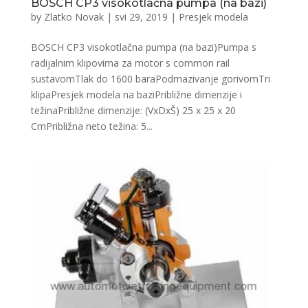
BOSCH CP3 visokotlačna pumpa (na bazi)
by
Zlatko Novak
|
svi 29, 2019
|
Presjek modela
BOSCH CP3 visokotlačna pumpa (na bazi)Pumpa s
radijalnim klipovima za motor s common rail
sustavomTlak do 1600 baraPodmazivanje gorivomTri
klipaPresjek modela na baziPribližne dimenzije i
težinaPribližne dimenzije: (VxDxŠ) 25 x 25 x 20
CmPribližna neto težina: 5...