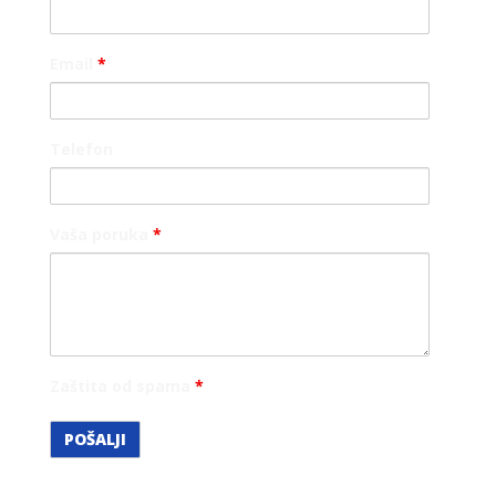
Email
*
Telefon
Vaša poruka
*
Zaštita od spama
*