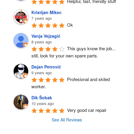
Helpful, fast, friendly stuff
Kristijan Mikec
7 years ago
Ok
Vanja Vejzagić
8 years ago
This guys know the job... 
still, look for your own spare parts.
Dejan Petrović
9 years ago
Profesional and skiled 
worker.
Dik Šobak
10 years ago
Very good car repair
See All Reviews