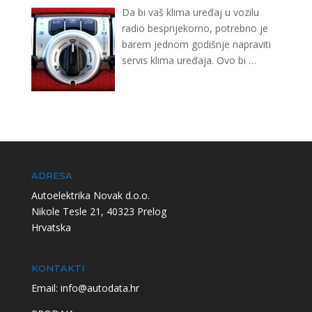
Da bi vaš klima uređaj u vozilu
radio besprijekorno, potrebno je
barem jednom godišnje napraviti
servis klima uređaja. Ovo bi
…
ADRESA
Autoelektrika Novak d.o.o.
Nikole Tesle 21, 40323 Prelog
Hrvatska
KONTAKTI
Email: info@autodata.hr