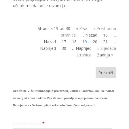
učenicima da bolje razumiju...
Stranica 19 od 30
« Prva
« Prethodna
stranica
... Nazad
10
...
Nazad
17
18
19
20
21
...
Naprijed
30
... Naprijed
» Sljedeća
stranica
Zadnja »
Ako želite Više Informacija o proizvodu, usluzi ili sadržaju koji se nalazi
na ovoj stranici molimo Vas da nam pošaljete upit putem ove forme.
Radujemo se Vašem upitu i vrlo rado ćemo Vam odgovoriti.
Ime i Prezime
*