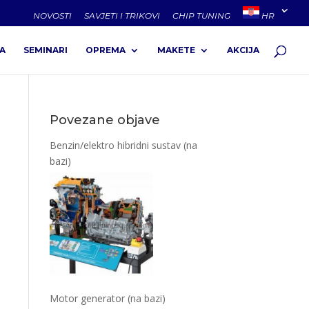
NOVOSTI
SAVJETI I TRIKOVI
CHIP TUNING
HR
A
SEMINARI
OPREMA
MAKETE
AKCIJA
Povezane objave
Benzin/elektro hibridni sustav (na
bazi)
Motor generator (na bazi)