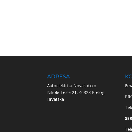
ADRESA
KO
Autoelektrika Novak d.o.o.
Ema
Nikole Tesle 21, 40323 Prelog
PR
Hrvatska
Tel
SER
Tel