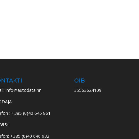
NTAKTI
OIB
il: info@autodata.hr
35563624109
ODAJA:
efon : +385 (0)40 645 861
VIS:
efon: +385 (0)40 646 932