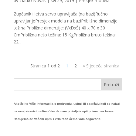
by
Zlatko Novak
|
svi 29, 2019
|
Presjek modela
Zupčanik i letva servo upravljača (na bazi)Ručno
upravljanjePresjek modela na baziPribližne dimenzije i
težina:Približne dimenzije: (VxDxŠ) 40 x 70 x 30
CmPribližna neto težina: 15 KgPribližna bruto težina:
22...
Stranica 1 od 2
1
2
» Sljedeća stranica
Ako želite Više Informacija o proizvodu, usluzi ili sadržaju koji se nalazi
na ovoj stranici molimo Vas da nam pošaljete upit putem ove forme.
Radujemo se Vašem upitu i vrlo rado ćemo Vam odgovoriti.