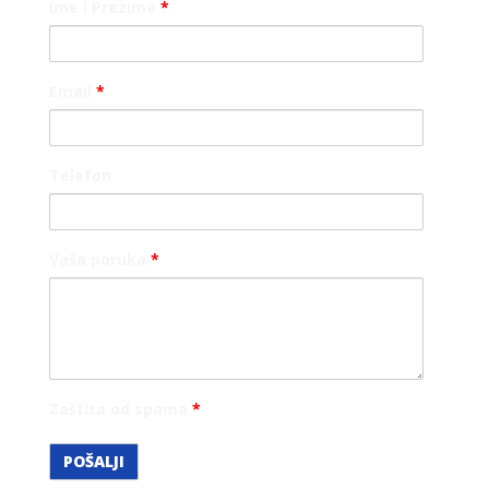
Ime i Prezime
*
Email
*
Telefon
Vaša poruka
*
Zaštita od spama
*