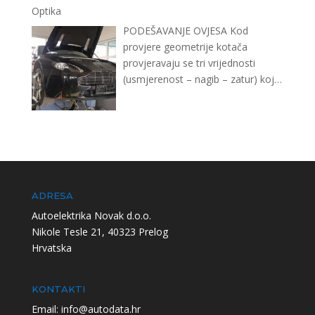
Optika
PODEŠAVANJE OVJESA Kod
provjere geometrije kotača
provjeravaju se tri vrijednosti
(usmjerenost – nagib – zatur) koje
moraju biti međusobno usklađene
…
ADRESA
Autoelektrika Novak d.o.o.
Nikole Tesle 21, 40323 Prelog
Hrvatska
KONTAKTI
Email: info@autodata.hr