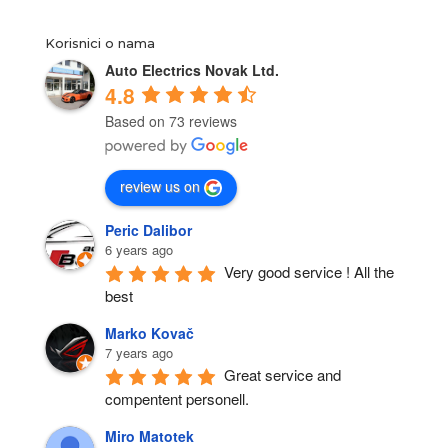
Korisnici o nama
Auto Electrics Novak Ltd.
4.8
Based on 73 reviews
review us on
Peric Dalibor
6 years ago
Very good service ! All the 
best
Marko Kovač
7 years ago
Great service and 
compentent personell.
Miro Matotek