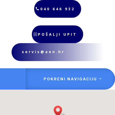
040 646 932
POŠALJI UPIT
servis@aen.hr
POKRENI NAVIGACIJU