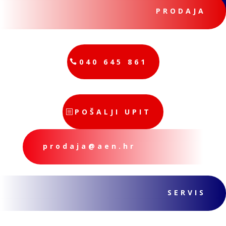
PRODAJA
040 645 861
POŠALJI UPIT
prodaja@aen.hr
SERVIS