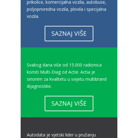
prikolice, komercijalna vozila, autobuse,
poljoprivredna vozila, plovila i specijalna
vozila.
SAZNAJ VIŠE
Svakog dana više od 15.000 radionica
koristi Multi-Diag od Actie. Actia je
sinonim za kvalitetu u svijetu multibrand
dijagnostike.
SAZNAJ VIŠE
Autodata je vjetski lider u pružanju