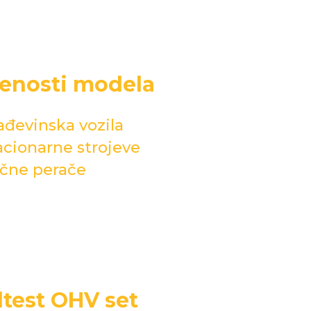
venosti modela
rađevinska vozila
tacionarne strojeve
lične perače
ltest OHV set