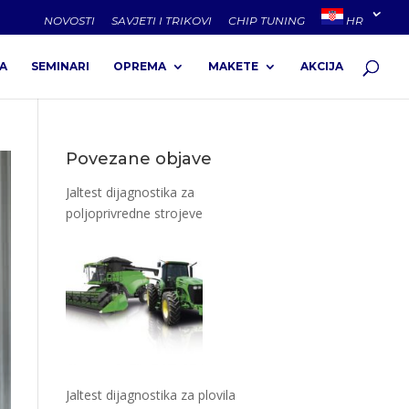
NOVOSTI
SAVJETI I TRIKOVI
CHIP TUNING
HR
A
SEMINARI
OPREMA
MAKETE
AKCIJA
Povezane objave
Jaltest dijagnostika za
poljoprivredne strojeve
Jaltest dijagnostika za plovila