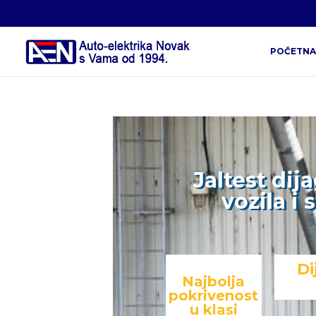
POČETNA
Jaltest dij
vozila i
Di
Najbolja
pokrivenost
u klasi