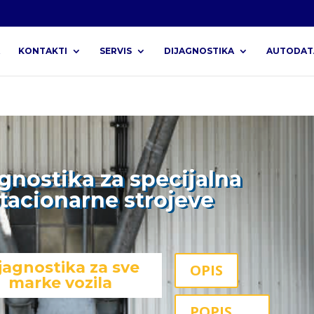
KONTAKTI
SERVIS
DIJAGNOSTIKA
AUTODAT
agnostika za specijalna
 stacionarne strojeve
jagnostika za sve
OPIS
marke vozila
POPIS