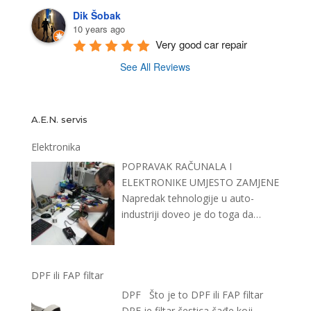
Dik Šobak
10 years ago
Very good car repair
See All Reviews
A.E.N. servis
Elektronika
POPRAVAK RAČUNALA I
ELEKTRONIKE UMJESTO ZAMJENE
Napredak tehnologije u auto-
industriji doveo je do toga da
prosječan automobil ima sve više
…
DPF ili FAP filtar
DPF Što je to DPF ili FAP filtar
DPF je filtar čestica čađe koji