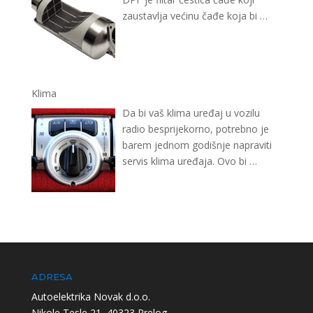
zaustavlja većinu čađe koja bi
…
Klima
Da bi vaš klima uređaj u vozilu
radio besprijekorno, potrebno je
barem jednom godišnje napraviti
servis klima uređaja. Ovo bi
…
ADRESA
Autoelektrika Novak d.o.o.
Nikole Tesle 21, 40323 Prelog