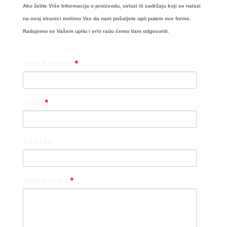
Ako želite Više Informacija o proizvodu, usluzi ili sadržaju koji se nalazi
na ovoj stranici molimo Vas da nam pošaljete upit putem ove forme.
Radujemo se Vašem upitu i vrlo rado ćemo Vam odgovoriti.
Ime i Prezime
*
Email
*
Telefon
Vaša poruka
*