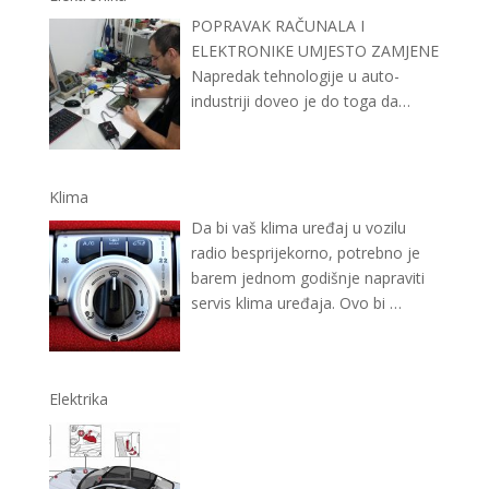
POPRAVAK RAČUNALA I
ELEKTRONIKE UMJESTO ZAMJENE
Napredak tehnologije u auto-
industriji doveo je do toga da
prosječan automobil ima sve više
…
Klima
Da bi vaš klima uređaj u vozilu
radio besprijekorno, potrebno je
barem jednom godišnje napraviti
servis klima uređaja. Ovo bi
…
Elektrika