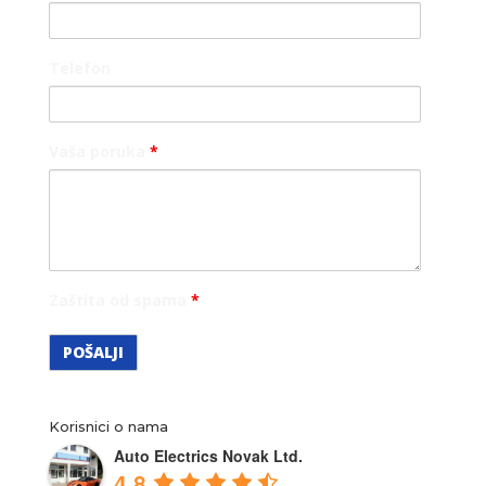
Telefon
Vaša poruka
*
Zaštita od spama
*
Korisnici o nama
Auto Electrics Novak Ltd.
4.8