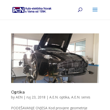
Optika
by
AEN
|
ruj 23, 2018
|
A.E.N. optika
,
A.E.N. servis
PODEŠAVANJE OVJESA Kod provjere geometrije