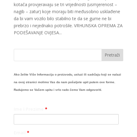
kotača provjeravaju se tri vrijednosti (usmjerenost –
nagib – zatur) koje moraju biti međusobno usklađene
da bi vam vozilo bilo stabilno te da se gume ne bi
prebrzo i nejednako potrošile. VRHUNSKA OPREMA ZA
PODEŠAVANJE OVJESA...
Ako želite Više Informacija o proizvodu, usluzi ili sadržaju koji se nalazi
na ovoj stranici molimo Vas da nam pošaljete upit putem ove forme.
Radujemo se Vašem upitu i vrlo rado ćemo Vam odgovoriti.
Ime i Prezime
*
Email
*