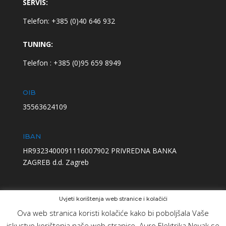
SERVIS:
Telefon: +385 (0)40 646 932
TUNING:
Telefon : +385 (0)95 659 8949
OIB
35563624109
IBAN
HR9323400091116007902 PRIVREDNA BANKA
ZAGREB d.d. Zagreb
Uvjeti korištenja web stranice i kolačići
Ova web stranica koristi kolačiće kako bi poboljšala Vaše
iskustvo korištenja naše web stranice. Auro Elektrika Novak se