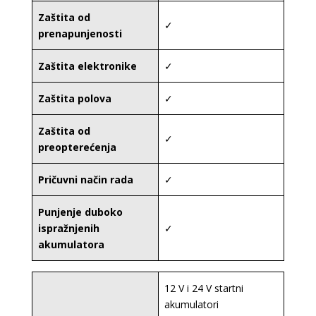
Zaštita od
✓
prenapunjenosti
Zaštita elektronike
✓
Zaštita polova
✓
Zaštita od
✓
preopterećenja
Pričuvni način rada
✓
Punjenje duboko
ispražnjenih
✓
akumulatora
12 V i 24 V startni
akumulatori