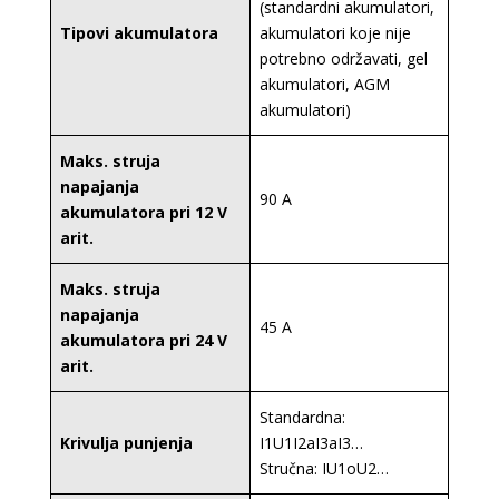
(standardni akumulatori,
Tipovi akumulatora
akumulatori koje nije
potrebno održavati, gel
akumulatori, AGM
akumulatori)
Maks. struja
napajanja
90 A
akumulatora pri 12 V
arit.
Maks. struja
napajanja
45 A
akumulatora pri 24 V
arit.
Standardna:
Krivulja punjenja
I1U1I2aI3aI3…
Stručna: IU1oU2…