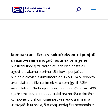
Kompaktan i čvrst visokofrekventni punjač
s raznovrsnim mogućnostima primjene.
Svestrani uređaj za radionice, servisne postaje i
trgovine s akumulatorima. Učinkoviti punjač za
punjenje olovnih akumulatora od 12 V ili 24 V, osobito
akumulatora s fiksiranim elektrolitom (gel ili AGM
akumulatori). Nadomjesni način rada uređaja BAT 490,
s jačinama struje do 90 A, stabilizira mrežu električnih
komponenti tijekom dijagnostike i reprogramiranja
upravljačkih uređaja, što ovaj uređaj čini neophodnim