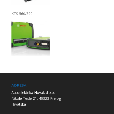
KTS 560/590
ADRESA
Autoelektrika Novak d.o.o.
Nikole Tesle 21, 40323 Prelog
Hrvatska