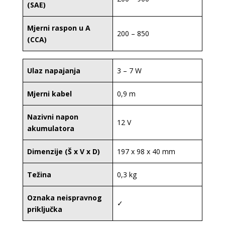
(SAE)
Mjerni raspon u A
200 – 850
(CCA)
Ulaz napajanja
3 – 7 W
Mjerni kabel
0,9 m
Nazivni napon
12 V
akumulatora
Dimenzije (Š x V x D)
197 x 98 x 40 mm
Težina
0,3 kg
Oznaka neispravnog
✓
priključka