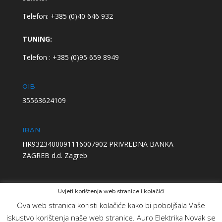
Telefon: +385 (0)40 646 932
TUNING:
Telefon : +385 (0)95 659 8949
OIB
35563624109
IBAN
HR9323400091116007902 PRIVREDNA BANKA
ZAGREB d.d. Zagreb
Uvjeti korištenja web stranice i kolačići
Ova web stranica koristi kolačiće kako bi poboljšala Vaše
iskustvo korištenja naše web stranice. Auro Elektrika Novak se