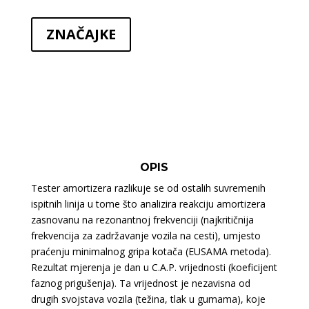
ZNAČAJKE
OPIS
Tester amortizera razlikuje se od ostalih suvremenih
ispitnih linija u tome što analizira reakciju amortizera
zasnovanu na rezonantnoj frekvenciji (najkritičnija
frekvencija za zadržavanje vozila na cesti), umjesto
praćenju minimalnog gripa kotača (EUSAMA metoda).
Rezultat mjerenja je dan u C.A.P. vrijednosti (koeficijent
faznog prigušenja). Ta vrijednost je nezavisna od
drugih svojstava vozila (težina, tlak u gumama), koje