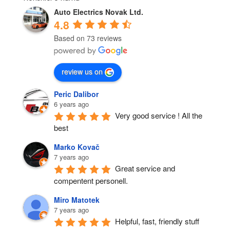
Auto Electrics Novak Ltd.
4.8
Based on 73 reviews
review us on
Peric Dalibor
6 years ago
Very good service ! All the 
best
Marko Kovač
7 years ago
Great service and 
compentent personell.
Miro Matotek
7 years ago
Helpful, fast, friendly stuff