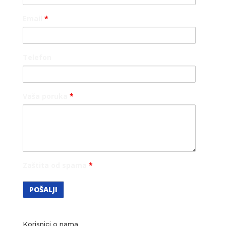
Email
*
Telefon
Vaša poruka
*
Zaštita od spama
*
Korisnici o nama