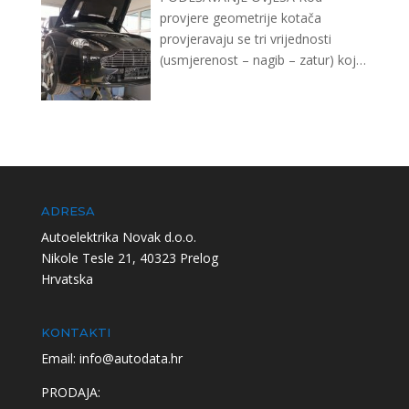
provjere geometrije kotača
provjeravaju se tri vrijednosti
(usmjerenost – nagib – zatur) koje
moraju biti međusobno usklađene
…
ADRESA
Autoelektrika Novak d.o.o.
Nikole Tesle 21, 40323 Prelog
Hrvatska
KONTAKTI
Email: info@autodata.hr
PRODAJA: