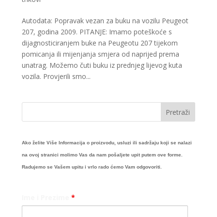
Autodata: Popravak vezan za buku na vozilu Peugeot
207, godina 2009. PITANJE: Imamo poteškoće s
dijagnosticiranjem buke na Peugeotu 207 tijekom
pomicanja ili mijenjanja smjera od naprijed prema
unatrag. Možemo čuti buku iz prednjeg lijevog kuta
vozila. Provjerili smo...
Ako želite Više Informacija o proizvodu, usluzi ili sadržaju koji se nalazi
na ovoj stranici molimo Vas da nam pošaljete upit putem ove forme.
Radujemo se Vašem upitu i vrlo rado ćemo Vam odgovoriti.
Ime i Prezime
*