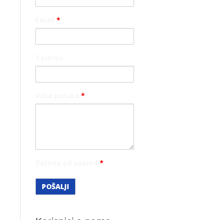
Email
*
Telefon
Vaša poruka
*
Zaštita od spama
*