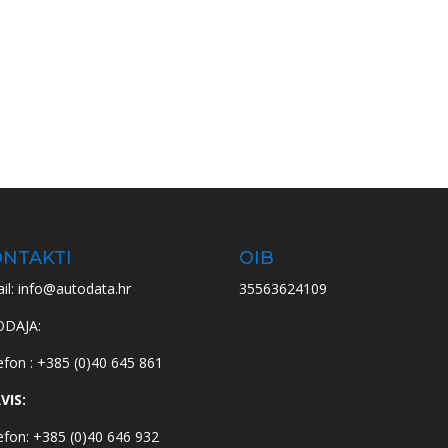
NTAKTI
OIB
il: info@autodata.hr
35563624109
ODAJA:
efon : +385 (0)40 645 861
VIS:
efon: +385 (0)40 646 932