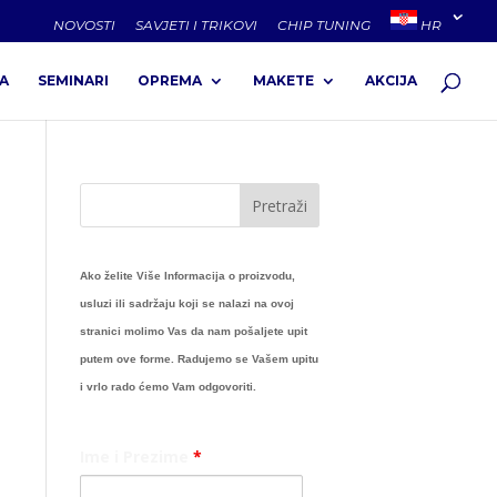
NOVOSTI
SAVJETI I TRIKOVI
CHIP TUNING
HR
A
SEMINARI
OPREMA
MAKETE
AKCIJA
Ako želite Više Informacija o proizvodu,
usluzi ili sadržaju koji se nalazi na ovoj
stranici molimo Vas da nam pošaljete upit
putem ove forme. Radujemo se Vašem upitu
i vrlo rado ćemo Vam odgovoriti.
Ime i Prezime
*