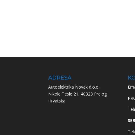
ADRESA
KO
Autoelektrika Novak d.o.o.
Ema
Nikole Tesle 21, 40323 Prelog
PR
Hrvatska
Tel
SER
Tel