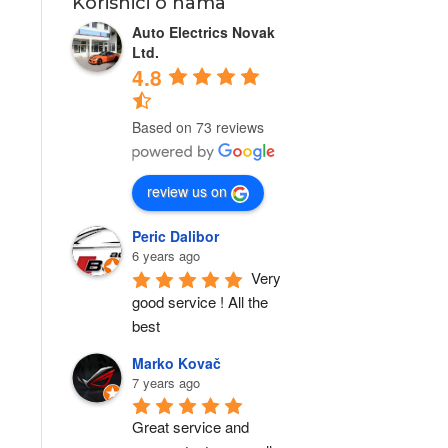
Korisnici o nama
Auto Electrics Novak
Ltd.
4.8
Based on 73 reviews
review us on
Peric Dalibor
6 years ago
Very 
good service ! All the 
best
Marko Kovač
7 years ago
Great service and 