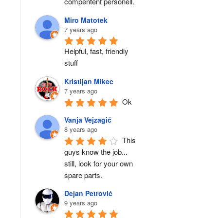
compentent personell.
Miro Matotek
7 years ago
Helpful, fast, friendly 
stuff
Kristijan Mikec
7 years ago
Ok
Vanja Vejzagić
8 years ago
This 
guys know the job... 
still, look for your own 
spare parts.
Dejan Petrović
9 years ago