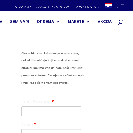
NOVOSTI
SAVJETI I TRIKOVI
CHIP TUNING
HR
A
SEMINARI
OPREMA
MAKETE
AKCIJA
Ako želite Više Informacija o proizvodu,
usluzi ili sadržaju koji se nalazi na ovoj
stranici molimo Vas da nam pošaljete upit
putem ove forme. Radujemo se Vašem upitu
i vrlo rado ćemo Vam odgovoriti.
Ime i Prezime
*
Email
*