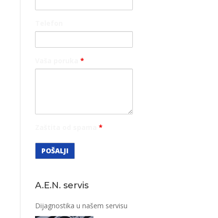
Telefon
Vaša poruka
*
Zaštita od spama
*
A.E.N. servis
Dijagnostika u našem servisu