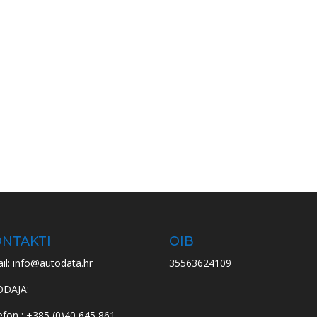
NTAKTI
OIB
il: info@autodata.hr
35563624109
ODAJA:
efon : +385 (0)40 645 861