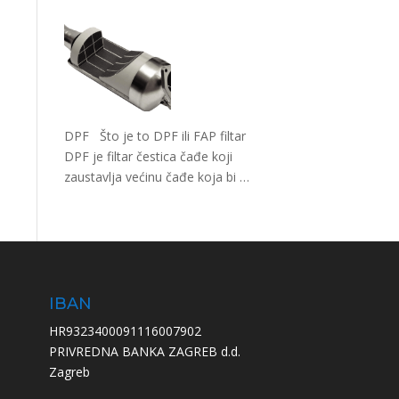
DPF Što je to DPF ili FAP filtar
DPF je filtar čestica čađe koji
zaustavlja većinu čađe koja bi
…
IBAN
HR9323400091116007902
PRIVREDNA BANKA ZAGREB d.d.
Zagreb