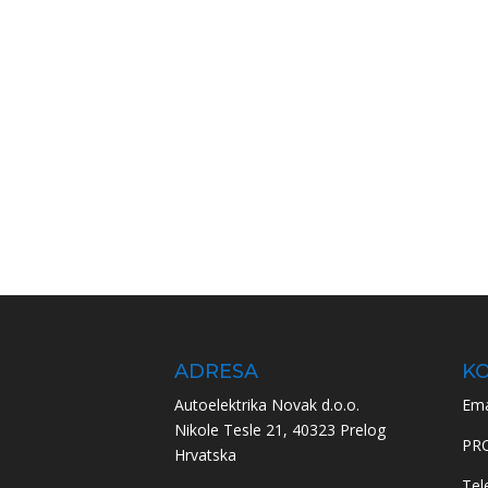
ADRESA
KO
Autoelektrika Novak d.o.o.
Ema
Nikole Tesle 21, 40323 Prelog
PR
Hrvatska
Tel