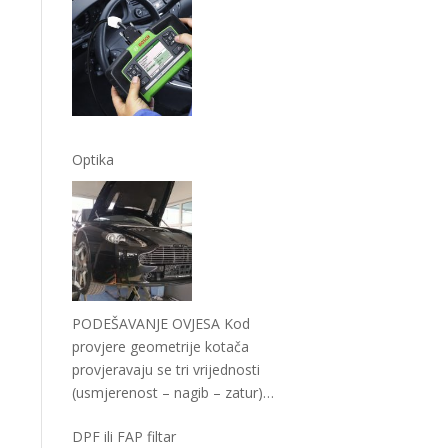
Optika
PODEŠAVANJE OVJESA Kod
provjere geometrije kotača
provjeravaju se tri vrijednosti
(usmjerenost – nagib – zatur)
koje moraju biti međusobno
DPF ili FAP filtar
usklađene
…