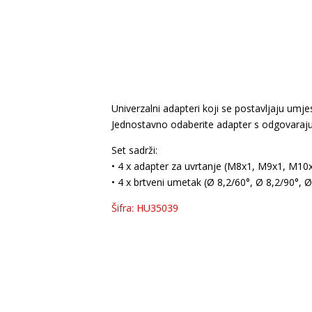
Univerzalni adapteri koji se postavljaju umj
Jednostavno odaberite adapter s odgovaraju
Set sadrži:
• 4 x adapter za uvrtanje (M8x1, M9x1, M10
• 4 x brtveni umetak (Ø 8,2/60°, Ø 8,2/90°, Ø
Šifra: HU35039