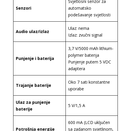
Svjetlosni senzor za
Senzori
automatsko
podešavanje svjetlosti
Ulaz: nema
Audio ulaz/izlaz
Izlaz: zvučni signal
3,7 V/5000 mAh lithium-
polymer baterija
Punjenje i baterija
Punjenje putem 5 VDC
adaptera
Oko 7 sati konstantne
Trajanje baterije
uporabe
Ulaz za punjenje
5 V/1,5 A
baterije
600 mA (LCD uključen
Potrošnja energije
sa zadanom svjetlinom,