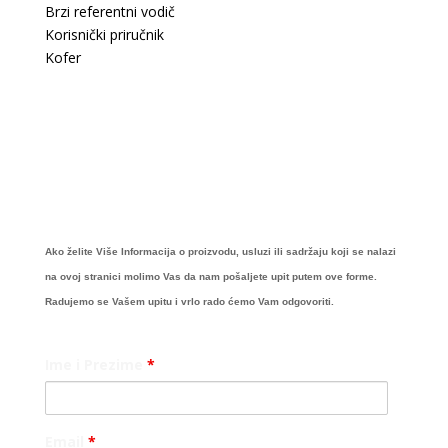
Brzi referentni vodič
Korisnički priručnik
Kofer
Ako želite Više Informacija o proizvodu, usluzi ili sadržaju koji se nalazi
na ovoj stranici molimo Vas da nam pošaljete upit putem ove forme.
Radujemo se Vašem upitu i vrlo rado ćemo Vam odgovoriti.
Ime i Prezime
*
Email
*