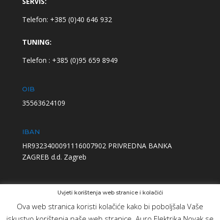
SERVIS:
Telefon: +385 (0)40 646 932
TUNING:
Telefon : +385 (0)95 659 8949
OIB
35563624109
IBAN
HR9323400091116007902 PRIVREDNA BANKA
ZAGREB d.d. Zagreb
Uvjeti korištenja web stranice i kolačići
Ova web stranica koristi kolačiće kako bi poboljšala Vaše
iskustvo korištenja naše web stranice. Auro Elektrika Novak se