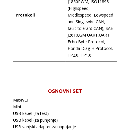
J1850PWM, ISO11898
(Highspeed,
Protokoli
Middlespeed, Lowspeed
and Singlewire CAN,
fault-tolerant CAN), SAE
J2610,GM UART,UART
Echo Byte Protocol,
Honda Diag-H Protocol,
TP2.0, TP1.6
OSNOVNI SET
MaxiVCI
Mini
USB kabel (za test)
USB kabel (za punjenje)
USB vanjski adapter za napajanje