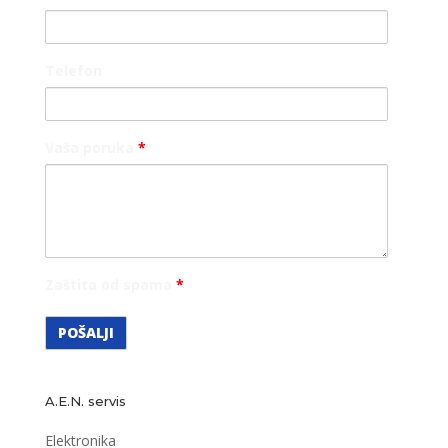
Telefon
Vaša poruka
*
Zaštita od spama
*
A.E.N. servis
Elektronika