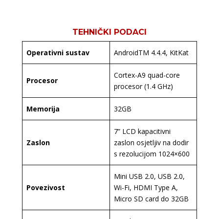
TEHNIČKI PODACI
Operativni sustav
AndroidTM 4.4.4, KitKat
Cortex-A9 quad-core
Procesor
procesor (1.4 GHz)
Memorija
32GB
7” LCD kapacitivni
Zaslon
zaslon osjetljiv na dodir
s rezolucijom 1024×600
Mini USB 2.0, USB 2.0,
Povezivost
Wi-Fi, HDMI Type A,
Micro SD card do 32GB