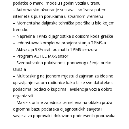
podatke o marki, modelu i godini vozila u trenu
– Automatsko ažuriranje sustava i softvera putem
interneta s push porukama u stvarnom vremenu
– Momentalna daljinska tehnička podrška u bilo kojem
trenutku
– Napredna TPMS dijagnostika s opisom koda greške
– Jednostavna kompletna provjera stanja TPMS-a
– Aktivacija 98% svih poznatih TPMS senzora
– Program AUTEL MX-Sensor
– Sveobuhvatna pokrivenost ponovnog učenja preko
OBD-a
– Multitasking na jednom mjestu dizajniran za idealno
upravljanje radom radionice kako bi se sve datoteke s
podacima, podaci o kupcima i evidencija vozila dobro
organizirali
– MaxiFix online zajednica temeljena na oblaku pruža
ogromnu bazu podataka dijagnostičkih savjeta i
savjeta za popravak i dokazano podnesenih popravaka