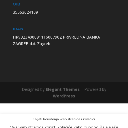
OIB
35563624109
IBAN
HR9323400091116007902 PRIVREDNA BANKA
ZAGREB d.d. Zagreb
Designed by
Elegant Themes
| Powered by
WordPress
Uvjeti korištenja web stranice i kolačići
Ova web stranica koristi kolačiće kako bi poboljšala Vaše