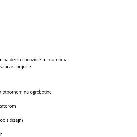
je na dizela i benzinskim motorima
za brze spojnice
om
otpornom na ogrebotine
ikatorom
a
tools
dizajn)
r