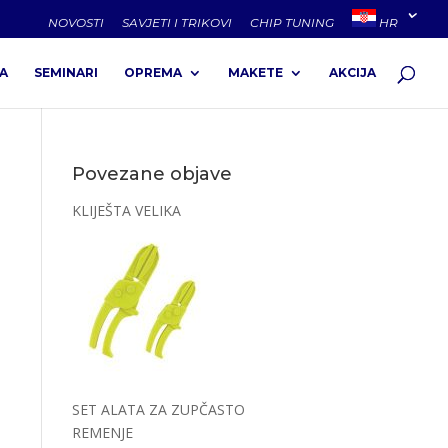
NOVOSTI
SAVJETI I TRIKOVI
CHIP TUNING
HR
A
SEMINARI
OPREMA
MAKETE
AKCIJA
Povezane objave
KLIJEŠTA VELIKA
SET ALATA ZA ZUPČASTO
REMENJE