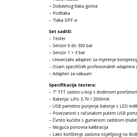
– Dobavnog tlaka goriva
– Podtlaka
– Tlaka DPF-a
Set sadrži:
– Tester
– Senzor 0 do 300 bar
– Senzor 1 > 3 bar
– Univerzalni adapteri za mjerenje kompresi
– Osam specifičnih profesionalnih adaptera 
– Adapteri za vakuum
Specifikacije testera:
– 7” TFT zaslon u boji s dodirnom površin
– Baterija: LiPo 3,7V / 2000mA
– USB pametno punjenje baterije s LED ind
– Povezanost s računalom putem USB port
– Čvrsto kućište s gumenom zaštitom (Hubi
– Moguća ponovna kalibracija
– Lako korištenje zaslona osjetljivog na dodi