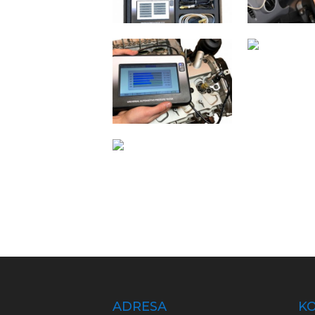
ADRESA
KO