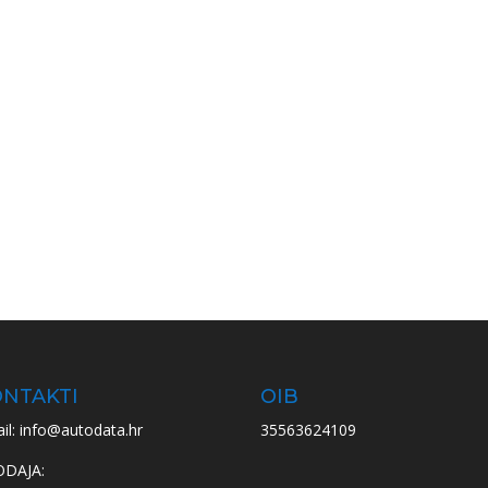
NTAKTI
OIB
il: info@autodata.hr
35563624109
ODAJA: