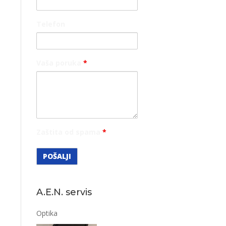
Telefon
Vaša poruka
*
Zaštita od spama
*
A.E.N. servis
Optika