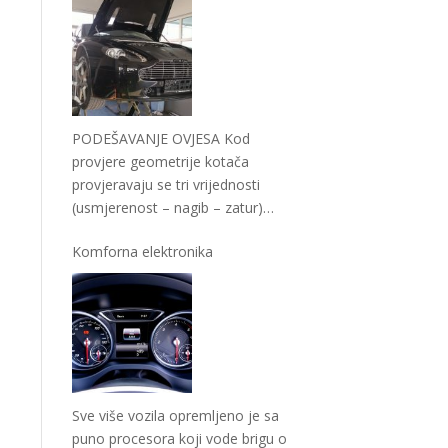
PODEŠAVANJE OVJESA Kod
provjere geometrije kotača
provjeravaju se tri vrijednosti
(usmjerenost – nagib – zatur)
koje moraju biti međusobno
Komforna elektronika
usklađene
…
Sve više vozila opremljeno je sa
puno procesora koji vode brigu o