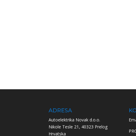
ADRESA
KO
Autoelektrika Novak d.o.o.
Ema
Nikole Tesle 21, 40323 Prelog
PR
Hrvatska