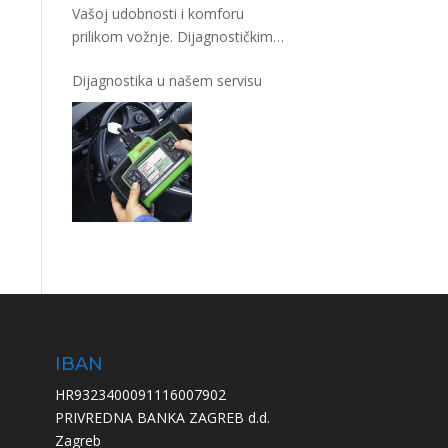
Vašoj udobnosti i komforu
prilikom vožnje. Dijagnostičkim
uređajima
…
Dijagnostika u našem servisu
IBAN
HR9323400091116007902
PRIVREDNA BANKA ZAGREB d.d.
Zagreb