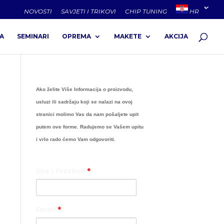
NOVOSTI
SAVJETI I TRIKOVI
CHIP TUNING
HR
A
SEMINARI
OPREMA
MAKETE
AKCIJA
Ako želite Više Informacija o proizvodu,
usluzi ili sadržaju koji se nalazi na ovoj
stranici molimo Vas da nam pošaljete upit
putem ove forme. Radujemo se Vašem upitu
i vrlo rado ćemo Vam odgovoriti.
Ime i Prezime
*
Email
*