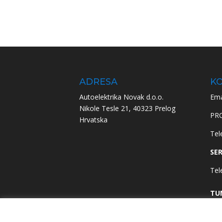
ADRESA
KO
Autoelektrika Novak d.o.o.
Ema
Nikole Tesle 21, 40323 Prelog
PR
Hrvatska
Tel
SER
Tel
TU
Tel