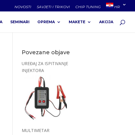
NOVOSTI
SAVJETI I TRIKOVI
CHIP TUNING
HR
A
SEMINARI
OPREMA
MAKETE
AKCIJA
Povezane objave
UREĐAJ ZA ISPITIVANJE
INJEKTORA
MULTIMETAR