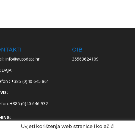
NTAKTI
OIB
il: info@autodata.hr
35563624109
ODAJA:
efon : +385 (0)40 645 861
VIS:
efon: +385 (0)40 646 932
NING:
Uvjeti korištenja web stranice i kolačići
efon : +385 (0)95 659 8949