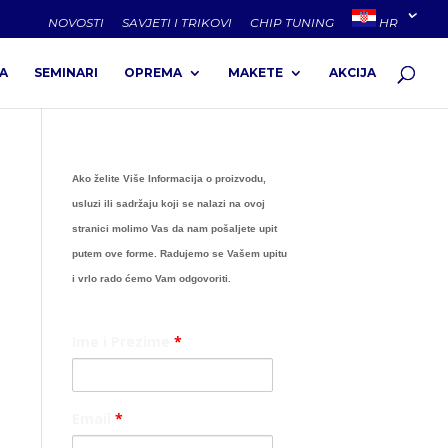
NOVOSTI
SAVJETI I TRIKOVI
CHIP TUNING
HR
A
SEMINARI
OPREMA
MAKETE
AKCIJA
Ako želite Više Informacija o proizvodu,
usluzi ili sadržaju koji se nalazi na ovoj
stranici molimo Vas da nam pošaljete upit
putem ove forme. Radujemo se Vašem upitu
i vrlo rado ćemo Vam odgovoriti.
Ime i Prezime
*
Email
*