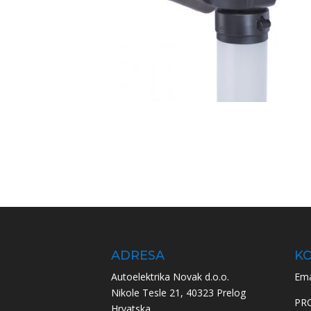
ADRESA
KO
Autoelektrika Novak d.o.o.
Ema
Nikole Tesle 21, 40323 Prelog
PR
Hrvatska