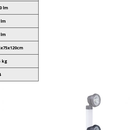
0 lm
 lm
 lm
5x75x120cm
5 kg
4