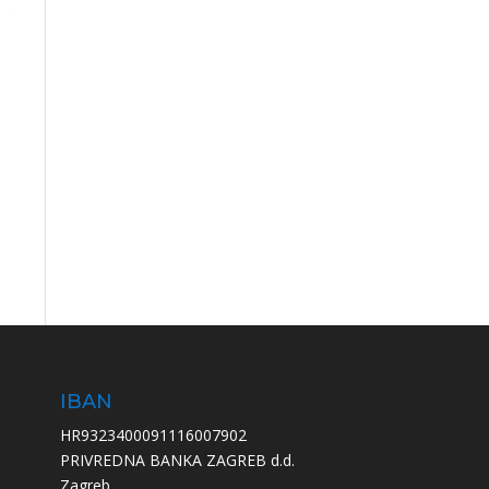
IBAN
HR9323400091116007902
PRIVREDNA BANKA ZAGREB d.d.
Zagreb