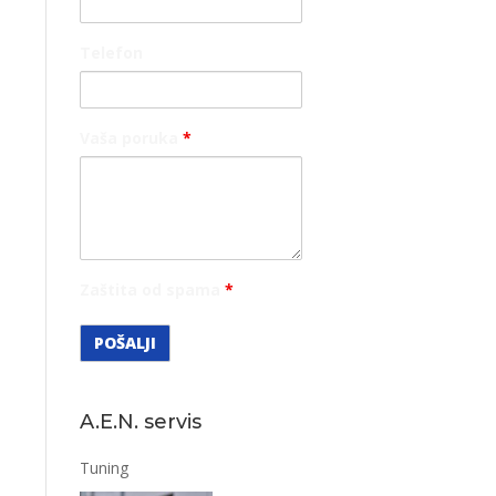
Telefon
Vaša poruka
*
Zaštita od spama
*
A.E.N. servis
Tuning