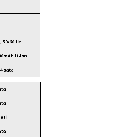
, 50/60 Hz
00mAh Li-Ion
4 sata
ata
ata
sati
ata