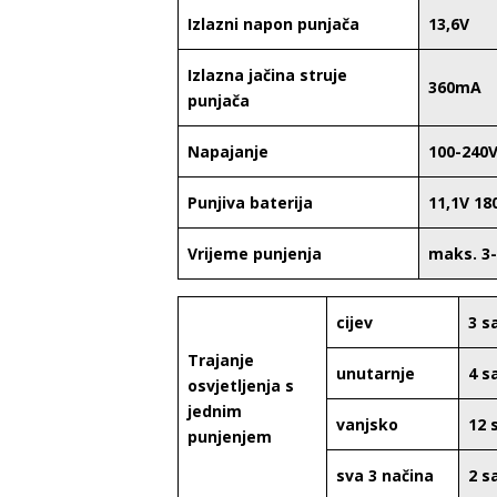
Izlazni napon punjača
13,6V
Izlazna jačina struje
360mA
punjača
Napajanje
100-240V
Punjiva baterija
11,1V 18
Vrijeme punjenja
maks. 3-
cijev
3 s
Trajanje
unutarnje
4 s
osvjetljenja s
jednim
vanjsko
12 
punjenjem
sva 3 načina
2 s