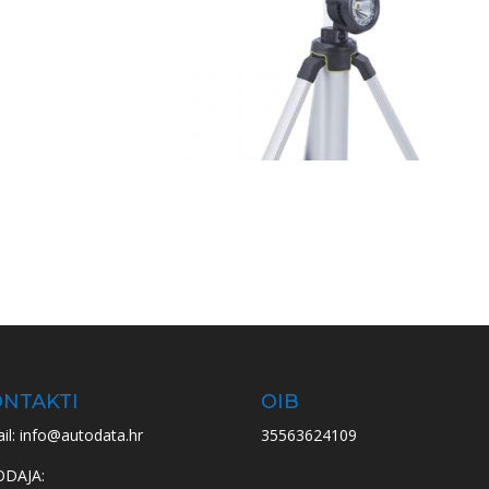
NTAKTI
OIB
il: info@autodata.hr
35563624109
ODAJA: