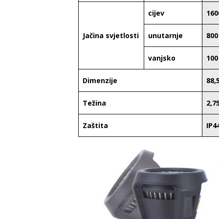
cijev
160
Jačina svjetlosti
unutarnje
800
vanjsko
100
Dimenzije
88,
Težina
2,7
Zaštita
IP4