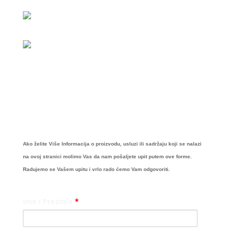
Ako želite Više Informacija o proizvodu, usluzi ili sadržaju koji se nalazi
na ovoj stranici molimo Vas da nam pošaljete upit putem ove forme.
Radujemo se Vašem upitu i vrlo rado ćemo Vam odgovoriti.
Ime i Prezime
*