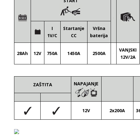
START
I
Startanje
Vršna
1V/C
CC
baterija
VANJSKI
28Ah
12V
750A
1450A
2500A
12V/2A
NAPAJANJE
ZAŠTITA
12V
2x200A
3