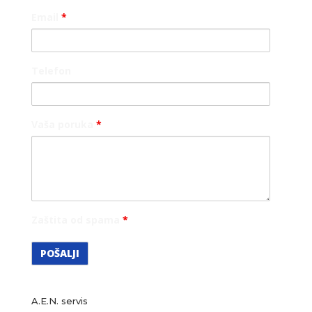
Email
*
Telefon
Vaša poruka
*
Zaštita od spama
*
A.E.N. servis