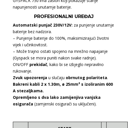
GYSPACK 750 ima zaslon koji pokazuje stanje
napunjenosti unutarnje baterije.
PROFESIONALNI UREĐAJ
Automatski punjač 230V/12V:
za punjenje unutarnje
baterije bez nadzora.
– Punjenje baterije do 100%, maksimizirajući životni
vijek i učinkovitost.
– Može trajno ostati spojeno na mrežno napajanje
(Gyspack se mora puniti nakon svake radnje).
ON/OFF
prekidač
, kako bi se izbjeglo nepravilno
rukovanje.
Zvuk upozorenja
u slučaju
obrnutog polariteta
.
Bakreni kabli 2 x 1.30m, ø 25mm² s izoliranim 600
A stezaljkama.
Opremljeno s dva lako zamijenjiva vanjska
osigurača
(zamjenski osigurači su uključeni).