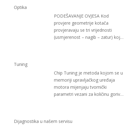
Optika
PODEŠAVANJE OVJESA Kod
provjere geometrije kotača
provjeravaju se tri vrijednosti
(usmjerenost – nagib – zatur) koje
moraju biti međusobno usklađene
…
Tuning
Chip Tuning je metoda kojom se u
memoriji upravljačkog uređaja
motora mijenjaju tvornički
parametri vezani za količinu goriva,
moment paljenja
…
Dijagnostika u našem servisu