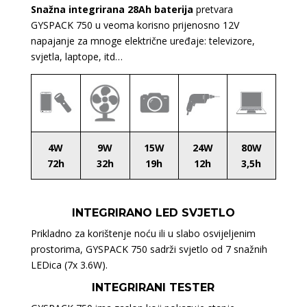
Snažna integrirana 28Ah baterija
pretvara
GYSPACK 750 u veoma korisno prijenosno 12V
napajanje za mnoge električne uređaje: televizore,
svjetla, laptope, itd…
4W
9W
15W
24W
80W
72h
32h
19h
12h
3,5h
INTEGRIRANO LED SVJETLO
Prikladno za korištenje noću ili u slabo osvijeljenim
prostorima, GYSPACK 750 sadrži svjetlo od 7 snažnih
LEDica (7x 3.6W).
INTEGRIRANI TESTER