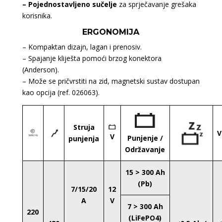
– Pojednostavljeno sučelje
za sprječavanje grešaka
korisnika.
ERGONOMIJA
– Kompaktan dizajn, lagan i prenosiv.
– Spajanje kliješta pomoći brzog konektora
(Anderson).
– Može se pričvrstiti na zid, magnetski sustav dostupan
kao opcija (ref. 026063).
Struja
V
V
Punjenje /
punjenja
Održavanje
15 > 300 Ah
(Pb)
7/15/20
12
A
V
7 > 300 Ah
220
(LiFePO4)