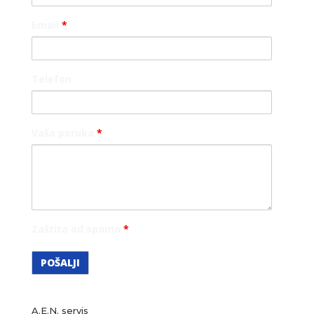
Email
*
Telefon
Vaša poruka
*
Zaštita od spama
*
A.E.N. servis