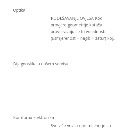
Optika
PODEŠAVANJE OVJESA Kod
provjere geometrije kotača
provjeravaju se tri vrijednosti
(usmjerenost – nagib – zatur) koje
moraju biti međusobno usklađene
…
Dijagnostika u našem servisu
Komforna elektronika
Sve više vozila opremljeno je sa