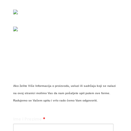
Ako želite Više Informacija o proizvodu, usluzi ili sadržaju koji se nalazi
na ovoj stranici molimo Vas da nam pošaljete upit putem ove forme.
Radujemo se Vašem upitu i vrlo rado ćemo Vam odgovoriti.
Ime i Prezime
*