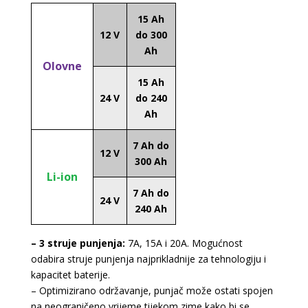
15 Ah
12 V
do 300
Ah
Olovne
15 Ah
24 V
do 240
Ah
7 Ah do
12 V
300 Ah
Li-ion
7 Ah do
24 V
240 Ah
– 3 struje punjenja:
7A, 15A i 20A. Mogućnost
odabira struje punjenja najprikladnije za tehnologiju i
kapacitet baterije.
– Optimizirano održavanje, punjač može ostati spojen
na neograničeno vrijeme tijekom zime kako bi se