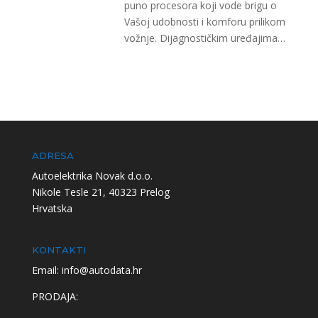
puno procesora koji vode brigu o
Vašoj udobnosti i komforu prilikom
vožnje. Dijagnostičkim uređajima
…
ADRESA
Autoelektrika Novak d.o.o.
Nikole Tesle 21, 40323 Prelog
Hrvatska
KONTAKTI
Email: info@autodata.hr
PRODAJA: