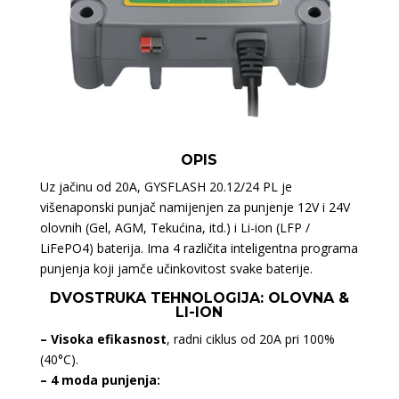
OPIS
Uz jačinu od 20A, GYSFLASH 20.12/24 PL je
višenaponski punjač namijenjen za punjenje 12V i 24V
olovnih (Gel, AGM, Tekućina, itd.) i Li-ion (LFP /
LiFePO4) baterija. Ima 4 različita inteligentna programa
punjenja koji jamče učinkovitost svake baterije.
DVOSTRUKA TEHNOLOGIJA: OLOVNA &
LI-ION
– Visoka efikasnost
, radni ciklus od 20A pri 100%
(40°C).
– 4 moda punjenja: