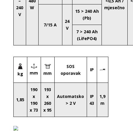
–
480
<0,5 Ah /
240
W
mjesečno
15 > 240 Ah
V
(Pb)
24
7/15 A
V
7 > 240 Ah
(LiFePO4)
SOS
IP
mm
mm
oporavak
kg
190
193
x
x
Automatsko
IP
1,9
1,85
190
260
> 2 V
43
m
x 73
x 95