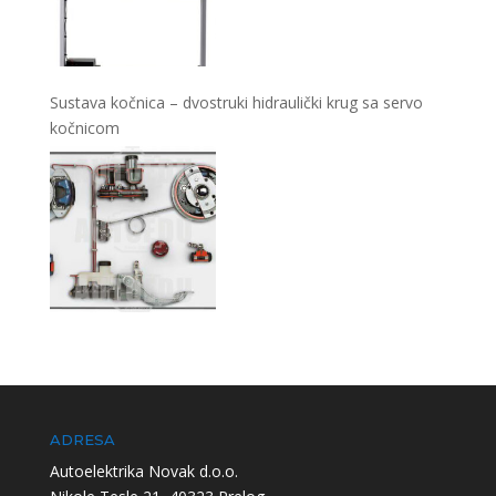
Sustava kočnica – dvostruki hidraulički krug sa servo
kočnicom
ADRESA
Autoelektrika Novak d.o.o.