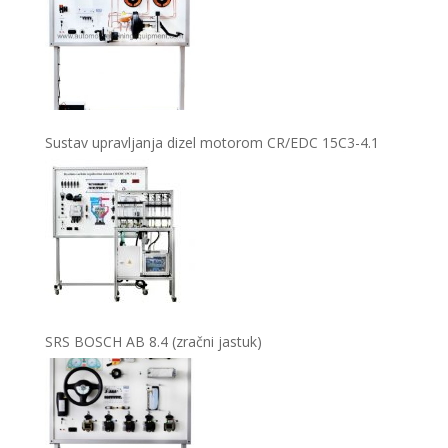
Sustav upravljanja dizel motorom CR/EDC 15C3-4.1
SRS BOSCH AB 8.4 (zračni jastuk)